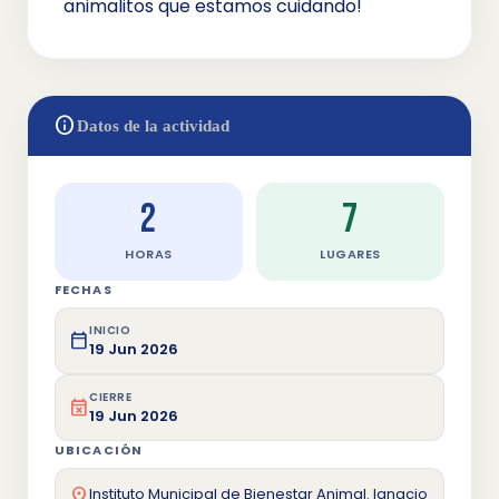
animalitos que estamos cuidando!
info
Datos de la actividad
2
7
HORAS
LUGARES
FECHAS
INICIO
calendar_today
19 Jun 2026
CIERRE
event_busy
19 Jun 2026
UBICACIÓN
location_on
Instituto Municipal de Bienestar Animal. Ignacio