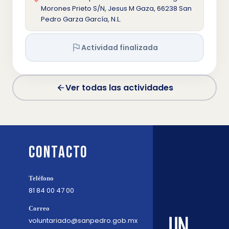
Morones Prieto S/N, Jesus M Gaza, 66238 San
Pedro Garza García, N.L.
flag
Actividad finalizada
Ver todas las actividades
arrow_back
Contacto
Teléfono
81 84 00 47 00
Correo
voluntariado@sanpedro.gob.mx