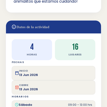
animalitos que estamos cuidando!
info
Datos de la actividad
4
16
HORAS
LUGARES
FECHAS
INICIO
calendar_today
13 Jun 2026
CIERRE
event_busy
13 Jun 2026
HORARIOS
schedule
Sábado
09:00 – 13:00 hrs